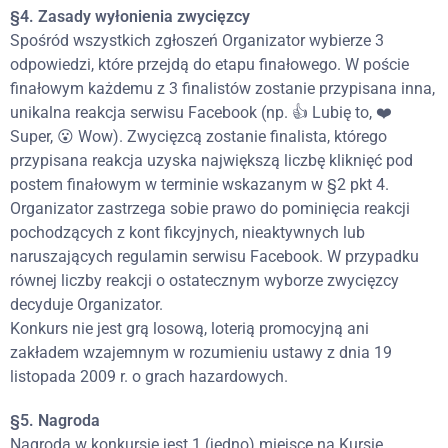
§4. Zasady wyłonienia zwycięzcy
Spośród wszystkich zgłoszeń Organizator wybierze 3
odpowiedzi, które przejdą do etapu finałowego. W poście
finałowym każdemu z 3 finalistów zostanie przypisana inna,
unikalna reakcja serwisu Facebook (np. 👍 Lubię to, ❤️
Super, 😮 Wow). Zwycięzcą zostanie finalista, którego
przypisana reakcja uzyska największą liczbę kliknięć pod
postem finałowym w terminie wskazanym w §2 pkt 4.
Organizator zastrzega sobie prawo do pominięcia reakcji
pochodzących z kont fikcyjnych, nieaktywnych lub
naruszających regulamin serwisu Facebook. W przypadku
równej liczby reakcji o ostatecznym wyborze zwycięzcy
decyduje Organizator.
Konkurs nie jest grą losową, loterią promocyjną ani
zakładem wzajemnym w rozumieniu ustawy z dnia 19
listopada 2009 r. o grach hazardowych.
§5. Nagroda
Nagrodą w konkursie jest 1 (jedno) miejsce na Kursie