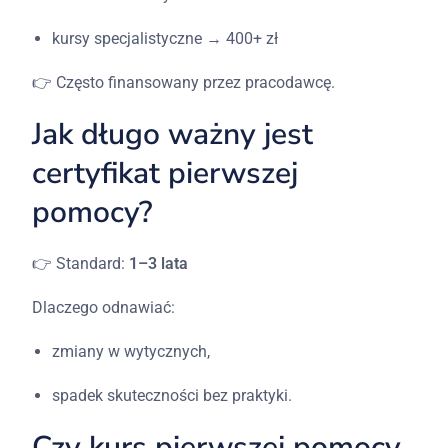
kursy
specjalistyczne → 400+
zł
👉
Często
finansowany
przez
pracodawcę.
Jak
długo
ważny
jest
certyfikat
pierwszej
pomocy?
👉
Standard:
1–3
lata
Dlaczego
odnawiać:
zmiany
w
wytycznych,
spadek
skuteczności
bez
praktyki.
Czy
kurs
pierwszej
pomocy