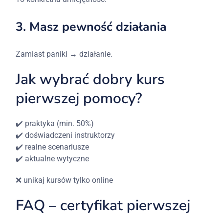
3.
Masz
pewność
działania
Zamiast
paniki →
działanie.
Jak
wybrać
dobry
kurs
pierwszej
pomocy?
✔️
praktyka (
min. 50%)
✔️
doświadczeni
instruktorzy
✔️
realne
scenariusze
✔️
aktualne
wytyczne
❌
unikaj
kursów
tylko
online
FAQ –
certyfikat
pierwszej