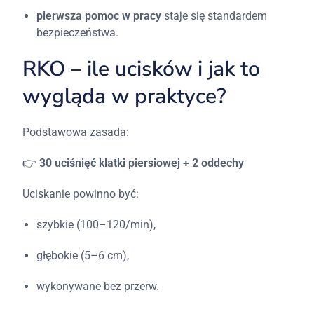
pierwsza
pomoc
w
pracy
staje
się
standardem
bezpieczeństwa.
RKO –
ile
ucisków
i
jak
to
wygląda
w
praktyce?
Podstawowa
zasada:
👉
30
uciśnięć
klatki
piersiowej + 2
oddechy
Uciskanie
powinno
być:
szybkie (100–120/
min),
głębokie (5–6
cm),
wykonywane
bez
przerw.