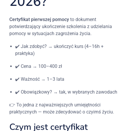
2026?
Certyfikat
pierwszej
pomocy
to
dokument
potwierdzający
ukończenie
szkolenia
z
udzielania
pomocy
w
sytuacjach
zagrożenia
życia.
✔️
Jak
zdobyć? →
ukończyć
kurs (4–
16h +
praktyka)
✔️
Cena → 100–400
zł
✔️
Ważność → 1–3
lata
✔️
Obowiązkowy? →
tak,
w
wybranych
zawodach
👉
To
jedna
z
najważniejszych
umiejętności
praktycznych —
może
zdecydować
o
czyimś
życiu.
Czym
jest
certyfikat