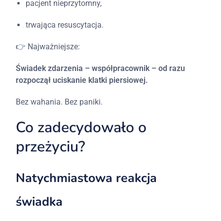
pacjent
nieprzytomny,
trwająca
resuscytacja.
👉
Najważniejsze:
Świadek
zdarzenia –
współpracownik –
od
razu
rozpoczął
uciskanie
klatki
piersiowej.
Bez
wahania.
Bez
paniki.
Co
zadecydowało
o
przeżyciu?
Natychmiastowa
reakcja
świadka