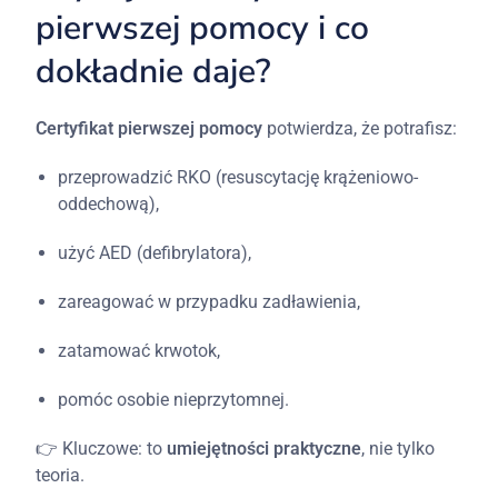
pierwszej
pomocy
i
co
dokładnie
daje?
Certyfikat
pierwszej
pomocy
potwierdza,
że
potrafisz:
przeprowadzić
RKO (
resuscytację
krążeniowo-
oddechową),
użyć
AED (
defibrylatora),
zareagować
w
przypadku
zadławienia,
zatamować
krwotok,
pomóc
osobie
nieprzytomnej.
👉
Kluczowe:
to
umiejętności
praktyczne
,
nie
tylko
teoria.