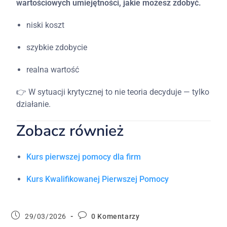
wartościowych
umiejętności,
jakie
możesz
zdobyć.
niski
koszt
szybkie
zdobycie
realna
wartość
👉
W
sytuacji
krytycznej
to
nie
teoria
decyduje —
tylko
działanie.
Zobacz
również
Kurs
pierwszej
pomocy
dla
firm
Kurs Kwalifikowanej Pierwszej Pomocy
29/03/2026
0 Komentarzy