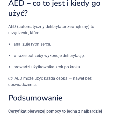
AED –
co
to
jest
i
kiedy
go
użyć?
AED (
automatyczny
defibrylator
zewnętrzny)
to
urządzenie,
które:
analizuje
rytm
serca,
w
razie
potrzeby
wykonuje
defibrylację,
prowadzi
użytkownika
krok
po
kroku.
👉
AED
może
użyć
każda
osoba —
nawet
bez
doświadczenia.
Podsumowanie
Certyfikat
pierwszej
pomocy
to
jedna
z
najbardziej