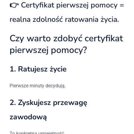
👉
Certyfikat
pierwszej
pomocy =
realna
zdolność
ratowania
życia.
Czy
warto
zdobyć
certyfikat
pierwszej
pomocy?
1.
Ratujesz
życie
Pierwsze
minuty
decydują.
2.
Zyskujesz
przewagę
zawodową
To
konkretna
umiejętność.