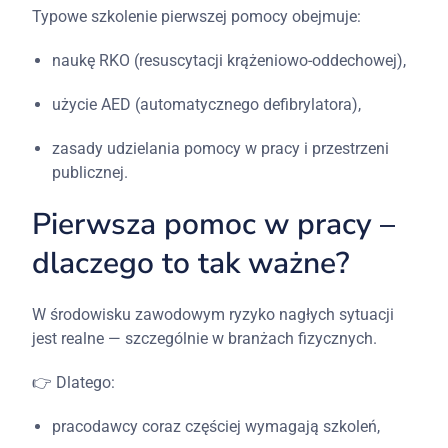
Typowe
szkolenie
pierwszej
pomocy
obejmuje:
naukę
RKO (
resuscytacji
krążeniowo-
oddechowej),
użycie
AED (
automatycznego
defibrylatora),
zasady
udzielania
pomocy
w
pracy
i
przestrzeni
publicznej.
Pierwsza
pomoc
w
pracy –
dlaczego
to
tak
ważne?
W
środowisku
zawodowym
ryzyko
nagłych
sytuacji
jest
realne —
szczególnie
w
branżach
fizycznych.
👉
Dlatego:
pracodawcy
coraz
częściej
wymagają
szkoleń,