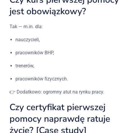
jest
obowiązkowy?
Tak —
m.in.
dla:
nauczycieli,
pracowników
BHP,
trenerów,
pracowników
fizycznych.
👉
Dodatkowo:
ogromny
atut
na
rynku
pracy.
Czy
certyfikat
pierwszej
pomocy
naprawdę
ratuje
życie? [
Case
study]