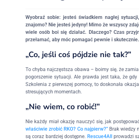
Wyobraź sobie: jesteś świadkiem nagłej sytuacji
znajomo? Nie jesteś jedyny! Mimo że wszyscy zdaje
wiele osób boi się działać. Dlaczego? Czas przyj
przełamać, aby móc pomagać pewnie i skutecznie
„Co, jeśli coś pójdzie nie tak?”
To chyba najczęstsza obawa – boimy się, że zamias
pogorszenie sytuacji. Ale prawda jest taka, że gd
Szkolenia z pierwszej pomocy, to doskonała okazja
stresujących momentach.
„Nie wiem, co robić!”
Nie każdy miał okazję nauczyć się, jak postępow
właściwie zrobić RKO? Co najpierw?”
Brak wiedzy m
są coraz bardziej dostępne.
Rescue4All
prowadzi szk