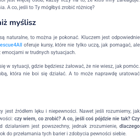
a. A co, jeśli to Ty mógłbyś zrobić różnicę?
niż myślisz
ą naturalne, to można je pokonać. Kluczem jest odpowiednie
escue4All
oferuje kursy, które nie tylko uczą, jak pomagać, ale
 z emocjami w trudnych sytuacjach.
ę w sytuacji, gdzie będziesz żałować, że nie wiesz, jak pomóc.
obą, która nie boi się działać. A to może naprawdę uratować
 jest źródłem lęku i niepewności. Nawet jeśli rozumiemy, jak
iwości:
czy wiem, co zrobić? A co, jeśli coś pójdzie nie tak? Czy
d działaniem jest powszechny, jednak zrozumienie,
dlaczego
krok do przełamania tych barier i zdobycia pewności siebie.