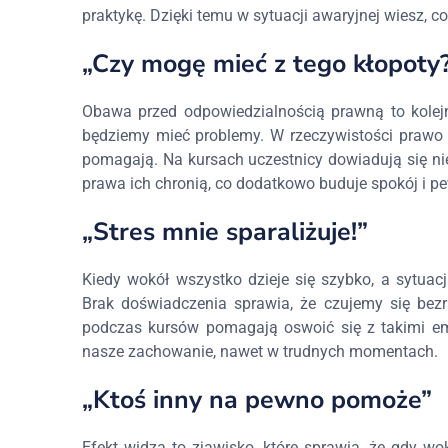
praktykę. Dzięki temu w sytuacji awaryjnej wiesz, c
„Czy mogę mieć z tego kłopoty
Obawa przed odpowiedzialnością prawną to kolejna 
będziemy mieć problemy. W rzeczywistości prawo w 
pomagają. Na kursach uczestnicy dowiadują się nie
prawa ich chronią, co dodatkowo buduje spokój i p
„Stres mnie sparaliżuje!”
Kiedy wokół wszystko dzieje się szybko, a sytua
Brak doświadczenia sprawia, że czujemy się bezr
podczas kursów pomagają oswoić się z takimi emo
nasze zachowanie, nawet w trudnych momentach.
„Ktoś inny na pewno pomoże”
Efekt widza to zjawisko, które sprawia, że gdy wok