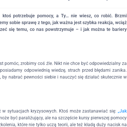
, ktoś potrzebuje pomocy, a Ty… nie wiesz, co robić. Brzmi
my sobie sprawę z tego, jak ważna jest szybka reakcja, wciąż
rzeć się temu, co nas powstrzymuje – i jak można te bariery
.
t pomóc, zrobimy coś źle. Nikt nie chce być odpowiedzialny za
y posiadamy odpowiednią wiedzę, strach przed błędami zanika.
, by nabrać pewności siebie i nauczyć się działać skutecznie w
ać w sytuacjach kryzysowych. Ktoś może zastanawiać się:
„Jak
oże być paraliżujący, ale na szczęście kursy pierwszej pomocy
olenia, które nie tylko uczą teorii, ale też kładą duży nacisk na