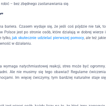
o robić – bez zbędnego zastanawiania się.
?”
bariera. Czasem wydaje się, że jeśli coś pójdzie nie tak, to
Polsce jest po stronie osób, które działają w dobrej wierze i
 tylko,
jak skutecznie udzielać pierwszej pomocy
, ale też jakie
ewność w działaniu.
cja wymaga natychmiastowej reakcji, stres może być ogromny.
adni. Ale nie musimy się tego obawiać! Regularne ćwiczenia
cjami. Im więcej ćwiczymy, tym bardziej naturalne staje się
ół jest więcej osób, każdy liczy na to, że ktoś inny zareaguje.